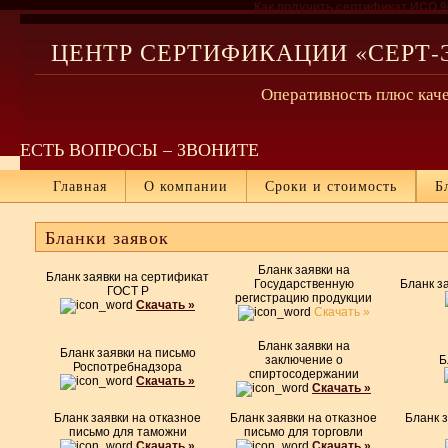
Как получить сертификат ИСО 9
ЦЕНТР СЕРТИФИКАЦИИ «СЕРТ-
Оперативность плюс каче
ЕСТЬ ВОПРОСЫ – ЗВОНИТЕ
Главная
О компании
Сроки и стоимость
Б
Бланки заявок
Бланк заявки на
Бланк заявки на сертификат
Государственную
Бланк з
ГОСТ Р
регистрацию продукции
Скачать »
Скачать »
Бланк заявки на
Бланк заявки на письмо
заключение о
Б
Роспотребнадзора
спиртосодержании
Скачать »
Скачать »
Бланк заявки на отказное
Бланк заявки на отказное
Бланк з
письмо для таможни
письмо для торговли
Скачать »
Скачать »